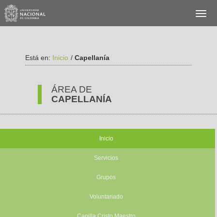
Está en:
Inicio
/
Capellanía
ÁREA DE
CAPELLANÍA
Inicio
Servicios
Grupos
Voluntariado
Capilla Cristo Maestro