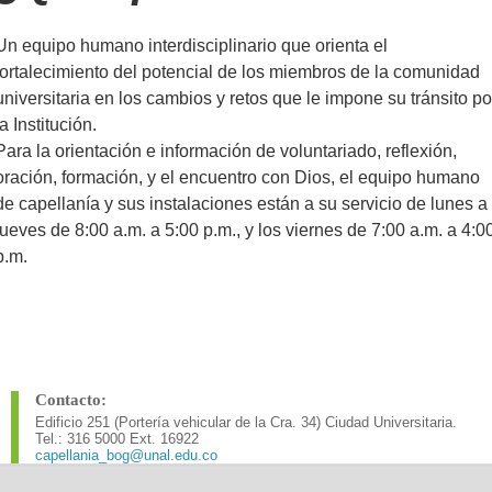
Un equipo humano interdisciplinario que orienta el
fortalecimiento del potencial de los miembros de la comunidad
universitaria en los cambios y retos que le impone su tránsito po
la Institución.
Para la orientación e información de voluntariado, reflexión,
oración, formación, y el encuentro con Dios, el equipo humano
de capellanía y sus instalaciones están a su servicio de lunes a
jueves de 8:00 a.m. a 5:00 p.m., y los viernes de 7:00 a.m. a 4:0
p.m.
Contacto:
Edificio 251 (Portería vehicular de la Cra. 34) Ciudad Universitaria.
Tel.: 316 5000 Ext. 16922
capellania_bog@unal.edu.co