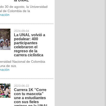
la UNAL
do 30 de agosto, la Universidad
al de Colombia de la
rmación
2024-09-04
La UNAL volvió a
pedalear: 400
participantes
celebraron el
regreso de la
carrera ciclística
versidad Nacional de Colombia
 una de sus
rmación
2023-06-22
Carrera 1K “Corre
con tu mascota”
une a estudiantes
con sus fieles
amigos en la UNAL