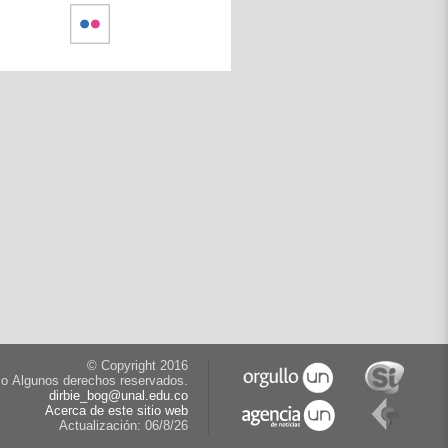
© Copyright 2016
co
Algunos derechos reservados.
dirbie_bog@unal.edu.co
Acerca de este sitio web
Actualización:
06/8/26