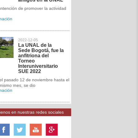
intención de promover la actividad
rmación
2022-12-05
La UNAL de la
Sede Bogotá, fue la
anfitriona del
Torneo
Interuniversitario
SUE 2022
el pasado 12 de noviembre hasta el
 mismo mes, se dio
rmación
enos en nuestras redes sociales