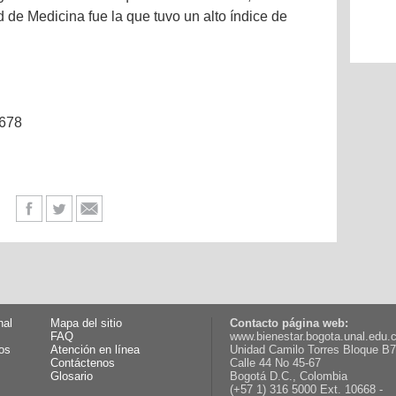
 de Medicina fue la que tuvo un alto índice de
0678
nal
Mapa del sitio
Contacto página web:
FAQ
www.bienestar.bogota.unal.edu.
os
Atención en línea
Unidad Camilo Torres Bloque B7
Contáctenos
Calle 44 No 45-67
Glosario
Bogotá D.C., Colombia
(+57 1) 316 5000 Ext. 10668 -