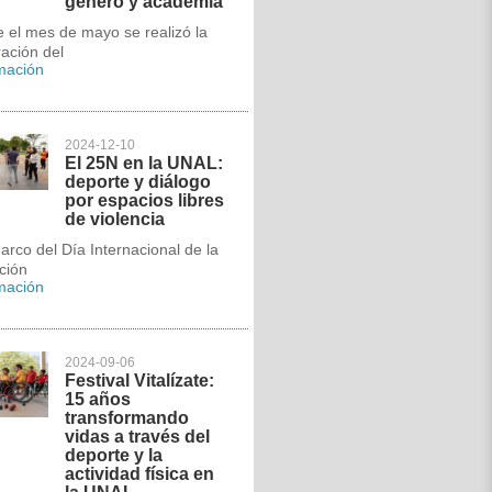
género y academia
 el mes de mayo se realizó la
ación del
rmación
2024-12-10
El 25N en la UNAL:
deporte y diálogo
por espacios libres
de violencia
arco del Día Internacional de la
ción
rmación
2024-09-06
Festival Vitalízate:
15 años
transformando
vidas a través del
deporte y la
actividad física en