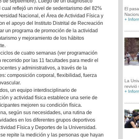
5 de septiembre). Luego de un diagnóstico
l cual reflejó un nivel de sedentarismo del 82%
El pasa
Nacion
versidad Nacional, el Área de Actividad Física y
+ Info
n el apoyo del Instituto Distrital de Recreación
ar un programa de promoción de la actividad
ntarismo y mejoramiento de los hábitos
te.
 ciclos de cuatro semanas (ver programación
 recorrido por las 11 facultades para medir el
docentes y administrativos, a través de la
s: composición corporal, flexibilidad, fuerza
La Uni
ovascular.
revivió
dos, un equipo interdisciplinario de
+ Info
ción y actividad física establece una serie de
ticipantes mejoren su condición física.
gna, según sus necesidades, una rutina de
tividades en los diferentes grupos deportivos
tividad Física y Deportes de la Universidad.
 se repite la medición y las personas que hayan