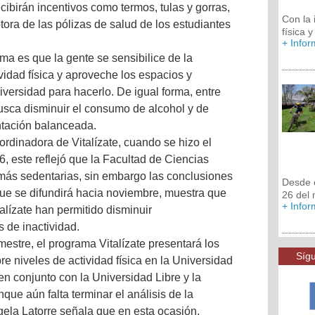
cibirán incentivos como termos, tulas y gorras,
Con la 
ora de las pólizas de salud de los estudiantes
física y
+ Info
ama es que la gente se sensibilice de la
ividad física y aproveche los espacios y
iversidad para hacerlo. De igual forma, entre
sca disminuir el consumo de alcohol y de
ntación balanceada.
rdinadora de Vitalízate, cuando se hizo el
6, este reflejó que la Facultad de Ciencias
más sedentarias, sin embargo las conclusiones
Desde 
que se difundirá hacia noviembre, muestra que
26 del
+ Info
talízate han permitido disminuir
s de inactividad.
mestre, el programa Vitalízate presentará los
Sígu
re niveles de actividad física en la Universidad
en conjunto con la Universidad Libre y la
que aún falta terminar el análisis de la
gela Latorre señala que en esta ocasión,